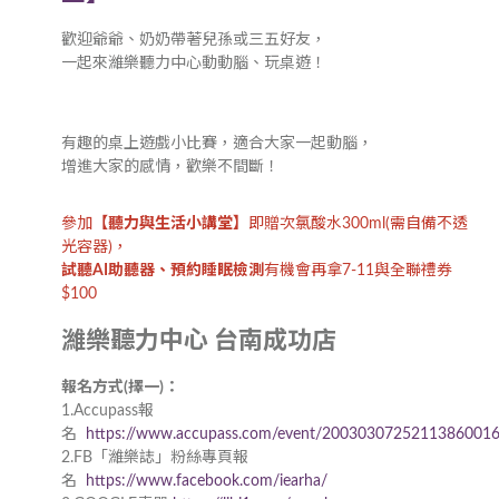
歡迎爺爺、奶奶帶著兒孫或三五好友，
一起來濰樂聽力中心動動腦、玩桌遊！
有趣的桌上遊戲小比賽，適合大家一起動腦，
增進大家的感情，歡樂不間斷！
參加
【聽力與生活小講堂】
即贈次氯酸水300ml(需自備不透
光容器)，
試聽AI助聽器、預約睡眠檢測
有機會再拿7-11與全聯禮券
$100
濰樂聽力中心 台南成功店
報名方式(擇一)：
1.Accupass報
名
https://www.accupass.com/event/2003030725211386001
2.FB「濰樂誌」粉絲專頁報
名
https://www.facebook.com/iearha/