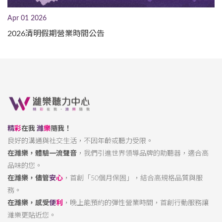
Apr 01 2026
2026清明假期營業時間公告
精
彩
在我
濰
樂
隨我！
良好的溝通與社交生活，不因年齡或聽力受限。
在濰樂，體驗一流聲音
，我們引進世界領導品牌的助聽器，適合高
品味的您。
在濰樂，儘管
安
心
，首創「50個月保固」，結合高規格品質與服
務。
在濰樂，感受
便
利
，晚上能預約的彈性營業時間，首創行動服務讓
濰樂更貼近您。