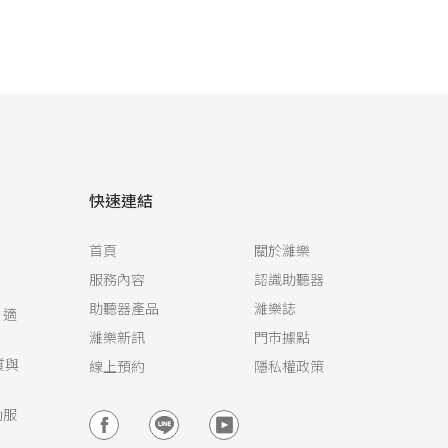
快速連結
首頁
關於濰樂
服務內容
認識助聽器
助聽器產品
濰樂誌
，適
濰樂新訊
門市據點
質與
線上預約
隱私權政策
動服