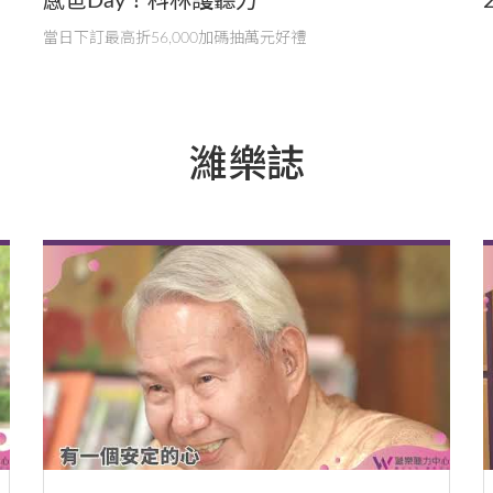
感爸Day！科林護聽力
當日下訂最高折56,000加碼抽萬元好禮
濰樂誌