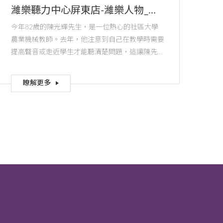
濰樂聽力中心屏東店-濰樂人物_陳
大哥
今年82歲的陳光輝先生，是一位熱心的社區大學
農業機械教師。去年，他注意到自己在教學時需要
提高聲音或走近學生才能聽清楚問題，這讓陳先生
意識到自己的聽力可能出了問題。
瞭解更多