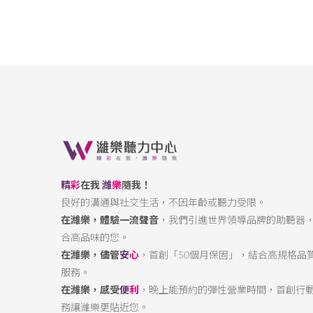
精
彩
在我
濰
樂
隨我！
良好的溝通與社交生活，不因年齡或聽力受限。
在濰樂，體驗一流聲音
，我們引進世界領導品牌的助聽器
合高品味的您。
在濰樂，儘管
安
心
，首創「50個月保固」，結合高規格品
服務。
在濰樂，感受
便
利
，晚上能預約的彈性營業時間，首創行
務讓濰樂更貼近您。