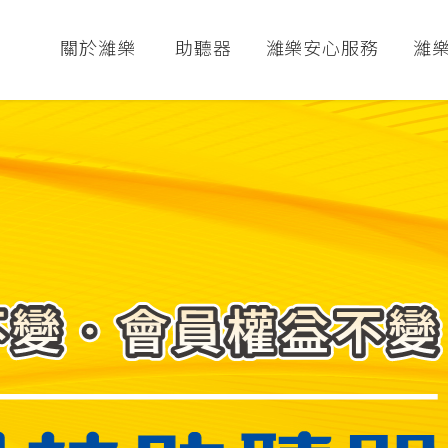
關於濰樂
助聽器
濰樂安心服務
濰