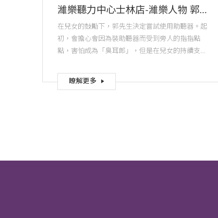
濰樂聽力中心士林店-濰樂人物 郭
先生
在兒女的鼓勵下，郭先生決定嘗試使用助聽器。起
初，會擔心會因為裝助聽器而受到旁人的指指點
點，害怕成為「臭耳郎」，但是在兒女的持續支持
下，佩戴助聽器後鼓起勇氣，重新走出家門，和朋
友們聊天、泡茶、打麻將，重新投入社交活動。
瞭解更多