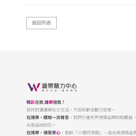
返回列表
精
彩
在我
濰
樂
隨我！
良好的溝通與社交生活，不因年齡或聽力受限。
在濰樂，體驗一流聲音
，我們引進世界領導品牌的助聽器
合高品味的您。
在濰樂，儘管
安
心
，首創「50個月保固」，結合高規格品