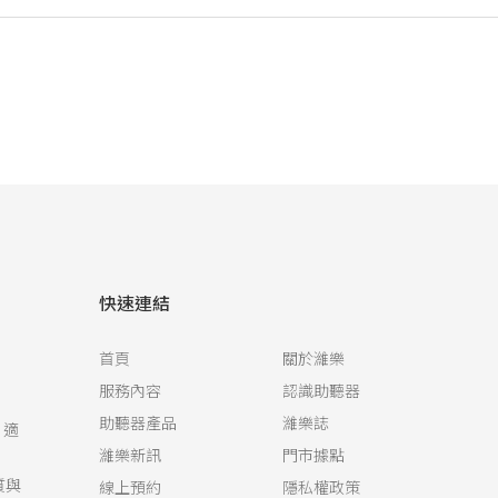
快速連結
首頁
關於濰樂
服務內容
認識助聽器
助聽器產品
濰樂誌
，適
濰樂新訊
門市據點
質與
線上預約
隱私權政策