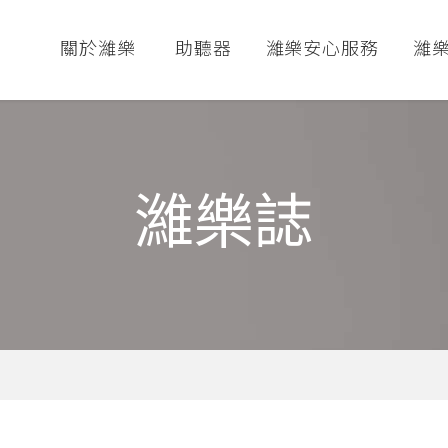
關於濰樂
助聽器
濰樂安心服務
濰
濰樂誌