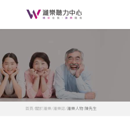
首頁
關於濰樂
濰樂誌
濰樂人物 陳先生