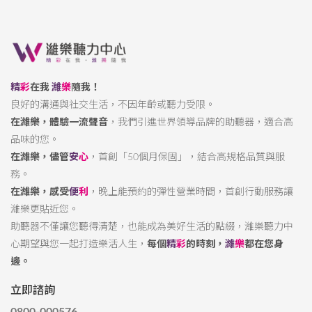
精
彩
在我
濰
樂
隨我！
良好的溝通與社交生活，不因年齡或聽力受限。
在濰樂，體驗一流聲音
，我們引進世界領導品牌的助聽器，適合高
品味的您。
在濰樂，儘管
安
心
，首創「50個月保固」，結合高規格品質與服
務。
在濰樂，感受
便
利
，晚上能預約的彈性營業時間，首創行動服務讓
濰樂更貼近您。
助聽器不僅讓您聽得清楚，也能成為美好生活的點綴，濰樂聽力中
心期望與您一起打造樂活人生，
每個
精
彩
的時刻，
濰
樂
都在您身
邊。
立即諮詢