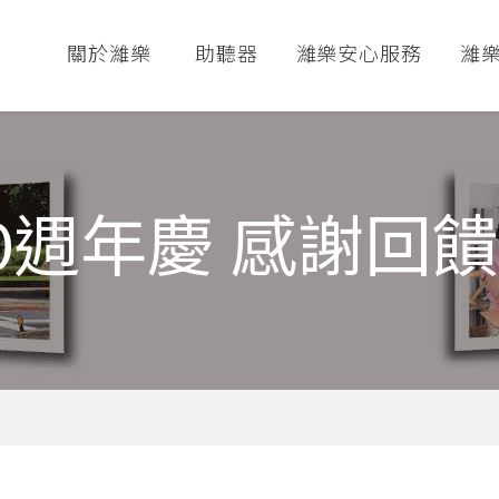
關於濰樂
助聽器
濰樂安心服務
濰
0週年慶 感謝回