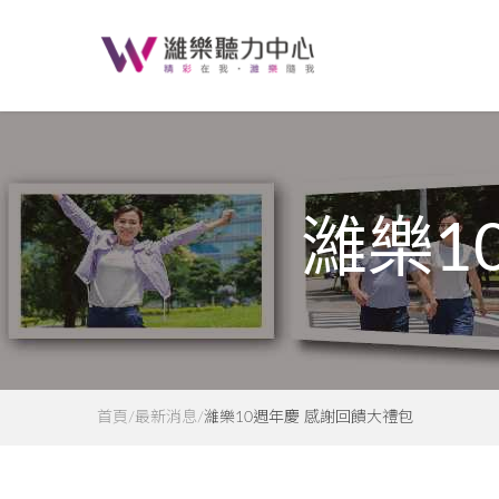
濰樂1
首頁
最新消息
濰樂10週年慶 感謝回饋大禮包