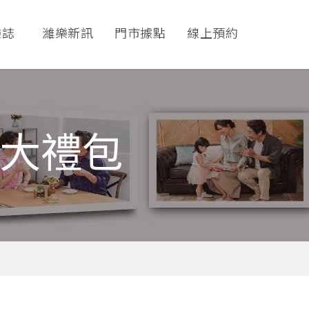
樂誌
濰樂新訊
門市據點
線上預約
饋大禮包