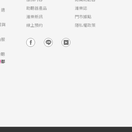
服務內容
認識助聽器
助聽器產品
濰樂誌
，適
濰樂新訊
門市據點
質與
線上預約
隱私權政策
動服
樂聽
樂
都