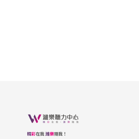
精
彩
在我
濰
樂
隨我！