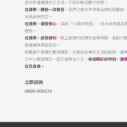
良好的溝通與社交生活，不因年齡或聽力受限。
在濰樂，體驗一流聲音
，我們引進世界領導品牌的助聽器
合高品味的您。
在濰樂，儘管
安
心
，首創「50個月保固」，結合高規格品
服務。
在濰樂，感受
便
利
，晚上能預約的彈性營業時間，首創行
務讓濰樂更貼近您。
助聽器不僅讓您聽得清楚，也能成為美好生活的點綴，濰
力中心期望與您一起打造樂活人生，
每個
精
彩
的時刻，
濰
在您身邊。
立即諮詢
0800-000576