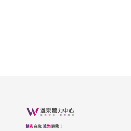
精
彩
在我
濰
樂
隨我！