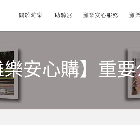
關於濰樂
助聽器
濰樂安心服務
濰
濰樂安心購】重要