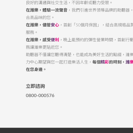
良好的溝通與社交生活，不因年齡或聽力受限。
在濰樂，體驗一流聲音
，我們引進世界領導品牌的助聽器
合高品味的您。
在濰樂，儘管
安
心
，首創「50個月保固」，結合高規格品
服務。
在濰樂，感受
便
利
，晚上能預約的彈性營業時間，首創行
務讓濰樂更貼近您。
助聽器不僅讓您聽得清楚，也能成為美好生活的點綴，濰
力中心期望與您一起打造樂活人生，
每個
精
彩
的時刻，
濰
在您身邊。
立即諮詢
0800-000576