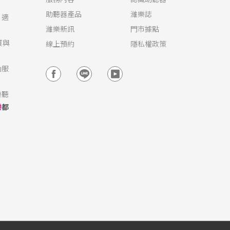
服務內容
認識助聽器
助聽器產品
濰樂誌
，適
濰樂新訊
門市據點
質與
線上預約
隱私權政策
動服
樂聽
樂
都