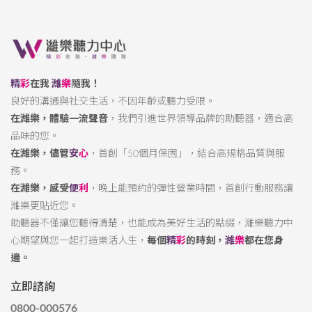
精
彩
在我
濰
樂
隨我！
良好的溝通與社交生活，不因年齡或聽力受限。
在濰樂，體驗一流聲音
，我們引進世界領導品牌的助聽器，適合高
品味的您。
在濰樂，儘管
安
心
，首創「50個月保固」，結合高規格品質與服
務。
在濰樂，感受
便
利
，晚上能預約的彈性營業時間，首創行動服務讓
濰樂更貼近您。
助聽器不僅讓您聽得清楚，也能成為美好生活的點綴，濰樂聽力中
心期望與您一起打造樂活人生，
每個
精
彩
的時刻，
濰
樂
都在您身
邊。
立即諮詢
0800-000576