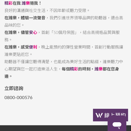
精
彩
在我
濰
樂
隨我！
良好的溝通與社交生活，不因年齡或聽力受限。
在濰樂，體驗一流聲音
，我們引進世界領導品牌的助聽器，適合高
品味的您。
在濰樂，儘管
安
心
，首創「50個月保固」，結合高規格品質與服
務。
在濰樂，感受
便
利
，晚上能預約的彈性營業時間，首創行動服務讓
濰樂更貼近您。
助聽器不僅讓您聽得清楚，也能成為美好生活的點綴，濰樂聽力中
心期望與您一起打造樂活人生，
每個
精
彩
的時刻，
濰
樂
都在您身
邊。
立即諮詢
0800-000576