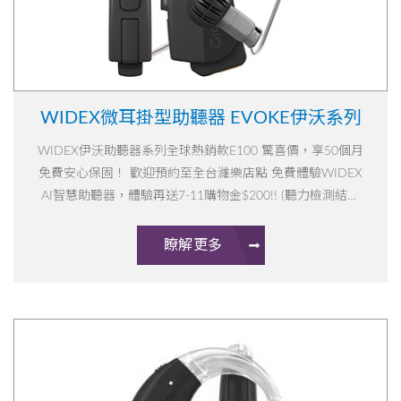
WIDEX微耳掛型助聽器 EVOKE伊沃系列
WIDEX伊沃助聽器系列全球熱銷款E100 驚喜價，享50個月
免費安心保固！ 歡迎預約至全台濰樂店點 免費體驗WIDEX
AI智慧助聽器，體驗再送7-11購物金$200!! (聽力檢測結果
須符合聽力數值方可試聽。活動限時限量，詳情請洽門市人
員)
瞭解更多