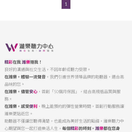
1
精
彩
在我
濰
樂
隨我！
良好的溝通與社交生活，不因年齡或聽力受限。
在濰樂，體驗一流聲音
，我們引進世界領導品牌的助聽器，適合高
品味的您。
在濰樂，儘管
安
心
，首創「50個月保固」，結合高規格品質與服
務。
在濰樂，感受
便
利
，晚上能預約的彈性營業時間，首創行動服務讓
濰樂更貼近您。
助聽器不僅讓您聽得清楚，也能成為美好生活的點綴，濰樂聽力中
心期望與您一起打造樂活人生，
每個
精
彩
的時刻，
濰
樂
都在您身