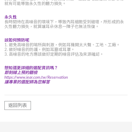
就有可能導致永久性的聽力損失。
永久性
長時間待在高噪音的環境下，導致內耳細胞受到破壞，所形成的永
久性聽力損失，就算讓耳朵休息一陣子也無法恢復。
該如何預防呢
1. 避免高噪音的場所與刺激，例如耳機開太大聲、工地、工廠。
2. 做好噪音的防護，例如耳塞或耳罩。
3. 高噪音的地方應該做好定期的噪音評估及來源確認。
想知道更詳細的選配資訊嗎？
即刻線上預約聽檢
https://www.iear.com.tw/Reservation
讓專業的選配師為您解答
返回列表