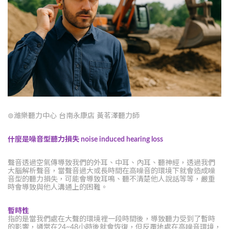
⊚濰樂聽力中心 台南永康店 黃茗澤聽力師
什麼是噪音型聽力損失 noise induced hearing loss
聲音透過空氣傳導致我們的外耳、中耳、內耳、聽神經，透過我們
大腦解析聲音，當聲音過大或長時間在高噪音的環境下就會造成噪
音型的聽力損失，可能會導致耳鳴、聽不清楚他人說話等等，嚴重
時會導致與他人溝通上的困難。
暫時性
指的是當我們處在大聲的環境裡一段時間後，導致聽力受到了暫時
的影響，通常在24~48小時後就會恢復，但反覆地處在高噪音環境，