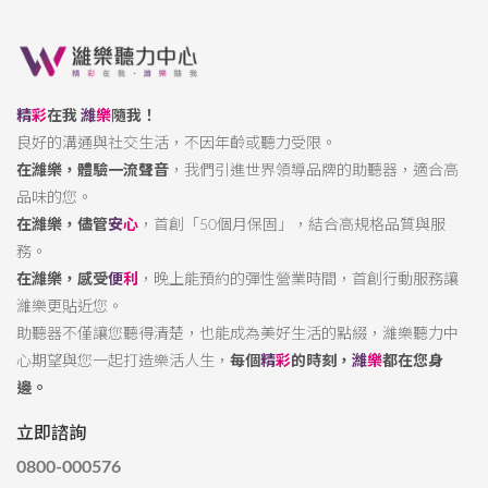
精
彩
在我
濰
樂
隨我！
良好的溝通與社交生活，不因年齡或聽力受限。
在濰樂，體驗一流聲音
，我們引進世界領導品牌的助聽器，適合高
品味的您。
在濰樂，儘管
安
心
，首創「50個月保固」，結合高規格品質與服
務。
在濰樂，感受
便
利
，晚上能預約的彈性營業時間，首創行動服務讓
濰樂更貼近您。
助聽器不僅讓您聽得清楚，也能成為美好生活的點綴，濰樂聽力中
心期望與您一起打造樂活人生，
每個
精
彩
的時刻，
濰
樂
都在您身
邊。
立即諮詢
0800-000576