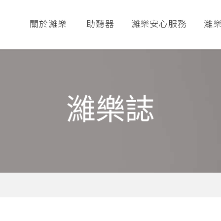
關於濰樂
助聽器
濰樂安心服務
濰
濰樂誌