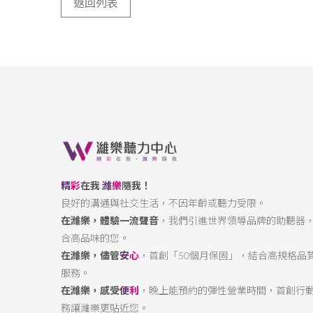
返回列表
精
彩
在我
濰
樂
隨我！
良好的溝通與社交生活，不因年齡或聽力受限。
在濰樂，體驗一流聲音
，我們引進世界領導品牌的助聽器
合高品味的您。
在濰樂，儘管
安
心
，首創「50個月保固」，結合高規格品
服務。
在濰樂，感受
便
利
，晚上能預約的彈性營業時間，首創行
務讓濰樂更貼近您。