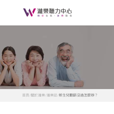
首頁
關於濰樂
濰樂誌
新生兒聽篩沒過怎麼辦？