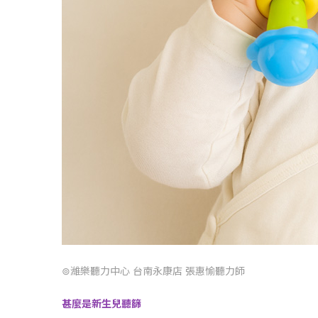
⊚濰樂聽力中心 台南永康店 張惠愉聽力師
甚麼是新生兒聽篩