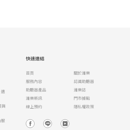
快速連結
首頁
關於濰樂
服務內容
認識助聽器
助聽器產品
濰樂誌
，適
濰樂新訊
門市據點
質與
線上預約
隱私權政策
動服