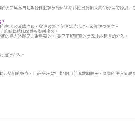
檢工具為自動型聽性腦幹反應(aABR)篩檢出聽損大於40分貝的聽損，在機器
嗎？
內有羊水及液體堆積，會導致聲音在傳遞時出現阻礙導致偽陽性。
0分貝的聽損就比較難被識別出來。
期的聽力追蹤是非常重要的， 盡早了解寶寶的狀況才能積極的介入。
個月進行介入。
互動及認知的概念，且許多研究指出6個月前佩戴助聽器，寶寶的語言發展