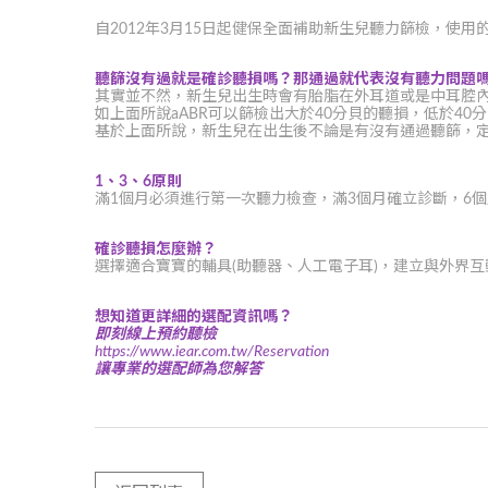
自2012年3月15日起健保全面補助新生兒聽力篩檢，使用的篩
聽篩沒有過就是確診聽損嗎？那通過就代表沒有聽力問題
其實並不然，新生兒出生時會有胎脂在外耳道或是中耳腔
如上面所說aABR可以篩檢出大於40分貝的聽損，低於4
基於上面所說，新生兒在出生後不論是有沒有通過聽篩，定
1、3、6原則
滿1個月必須進行第一次聽力檢查，滿3個月確立診斷，6
確診聽損怎麼辦？
選擇適合寶寶的輔具(助聽器、人工電子耳)，建立與外界
想知道更詳細的選配資訊嗎？
即刻線上預約聽檢
https://www.iear.com.tw/Reservation
讓專業的選配師為您解答