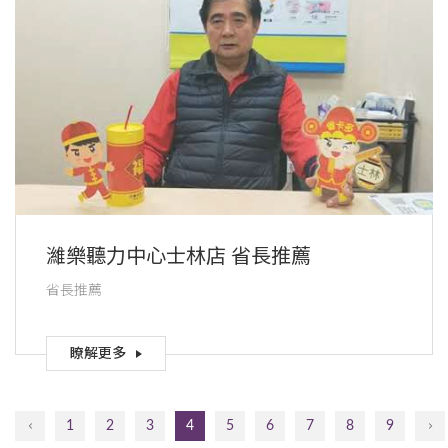
濰樂聽力中心士林店 省長推薦
省長推薦
瞭解更多
1
2
3
4
5
6
7
8
9