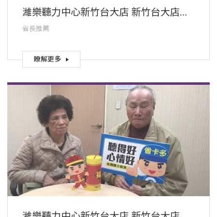
濰樂聽力中心新竹台大店 新竹台大店省
長推薦
省長推薦
瞭解更多
濰樂聽力中心新竹台大店 新竹台大店省