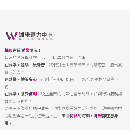
精
彩
在我
濰
樂
隨我！
良好的溝通與社交生活，不因年齡或聽力受限。
在濰樂，體驗一流聲音
，我們引進世界領導品牌的助聽器，適合高
品味的您。
在濰樂，儘管
安
心
，首創「50個月保固」，結合高規格品質與服
務。
在濰樂，感受
便
利
，晚上能預約的彈性營業時間，首創行動服務讓
濰樂更貼近您。
助聽器不僅讓您聽得清楚，也能成為美好生活的點綴，濰樂聽力中
心期望與您一起打造樂活人生，
每個
精
彩
的時刻，
濰
樂
都在您身
邊。