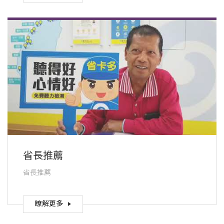
省長推薦
省長推薦
瞭解更多