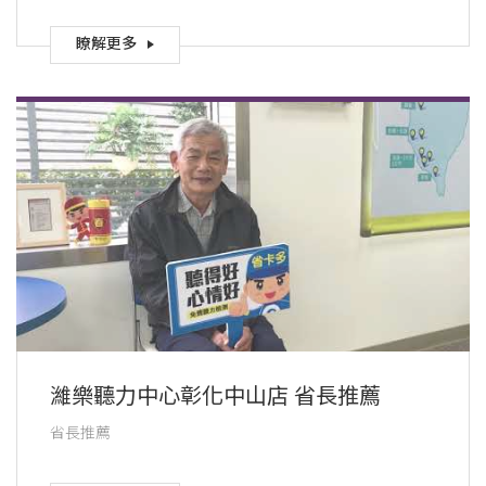
瞭解更多
濰樂聽力中心彰化中山店 省長推薦
省長推薦