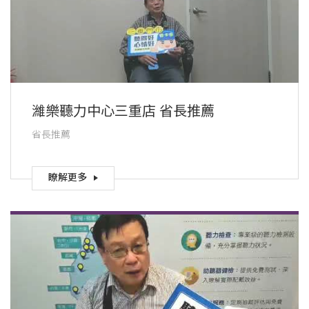
濰樂聽力中心三重店 省長推薦
省長推薦
瞭解更多