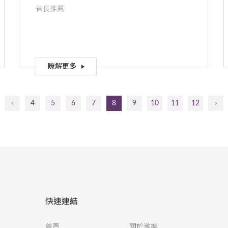
省長推薦
瞭解更多
4
5
6
7
8
9
10
11
12
快速連結
首頁
關於濰樂