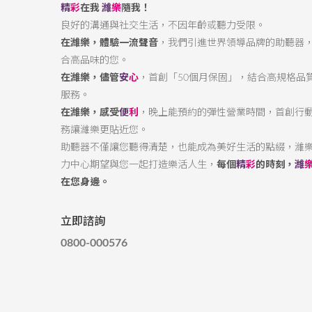
精
彩
在我
濰
樂
隨我！
良好的溝通與社交生活，不因年齡或聽力受限。
在濰樂，體驗一流聲音
，我們引進世界領導品牌的助聽器
合高品味的您。
在濰樂，儘管
安
心
，首創「50個月保固」，結合高規格品
服務。
在濰樂，感受
便
利
，晚上能預約的彈性營業時間，首創行
務讓濰樂更貼近您。
助聽器不僅讓您聽得清楚，也能成為美好生活的點綴，濰
力中心期望與您一起打造樂活人生，
每個
精
彩
的時刻，
濰
在您身邊。
立即諮詢
0800-000576