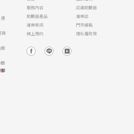
服務內容
認識助聽器
助聽器產品
濰樂誌
，適
濰樂新訊
門市據點
質與
線上預約
隱私權政策
動服
樂聽
樂
都