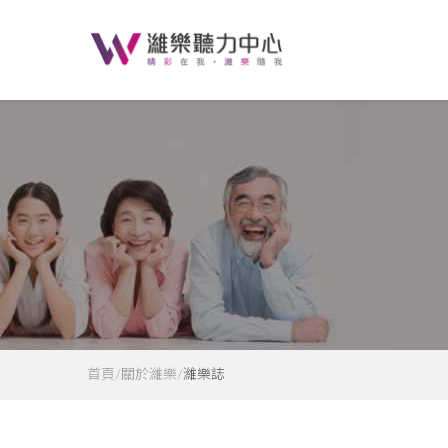
首頁
關於濰樂
濰樂誌