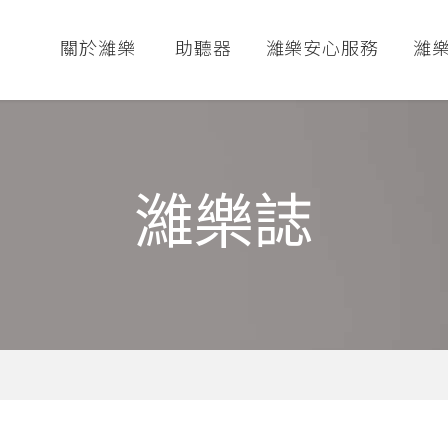
關於濰樂
助聽器
濰樂安心服務
濰
濰樂誌